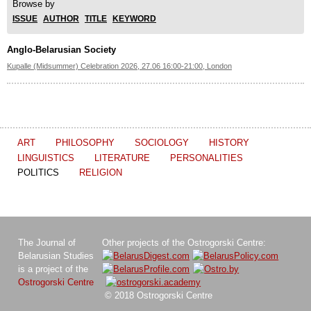
Browse by
ISSUE
AUTHOR
TITLE
KEYWORD
Anglo-Belarusian Society
Kupalle (Midsummer) Celebration 2026, 27.06 16:00-21:00, London
ART
PHILOSOPHY
SOCIOLOGY
HISTORY
LINGUISTICS
LITERATURE
PERSONALITIES
POLITICS
RELIGION
The Journal of
Other projects of the Ostrogorski Centre:
Belarusian Studies
is a project of the
Ostrogorski Centre
© 2018 Ostrogorski Centre