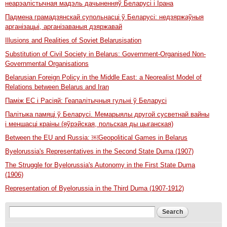
неарэалістычная мадэль дачыненняў Беларусі і Ірана
Падмена грамадзянскай супольнасці ў Беларусі: недзяржаўныя
арганізацыі, арганізаваныя дзяржавай
Illusions and Realities of Soviet Belarusisation
Substitution of Civil Society in Belarus: Government-Organised Non-
Governmental Organisations
Belarusian Foreign Policy in the Middle East: a Neorealist Model of
Relations between Belarus and Iran
Паміж ЕС і Расіяй: Геапалітычныя гульні ў Беларусі
Палітыка памяці ў Беларусі. Мемарыялы другой сусветнай вайны
і меншасці краіны (яўрэйская, польская ды цыганская)
Between the EU and Russia: ￼Geopolitical Games in Belarus
Byelorussia's Representatives in the Second State Duma (1907)
The Struggle for Byelorussia's Autonomy in the First State Duma
(1906)
Representation of Byelorussia in the Third Duma (1907-1912)
Search form
Search