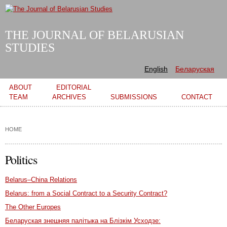
Skip to
main
content
THE JOURNAL OF BELARUSIAN
STUDIES
English
Беларуская
Main menu
ABOUT
EDITORIAL
TEAM
ARCHIVES
SUBMISSIONS
CONTACT
HOME
Politics
Belarus–China Relations
Belarus: from a Social Contract to a Security Contract?
The Other Europes
Беларуская знешняя палітыка на Блізкім Усходзе: